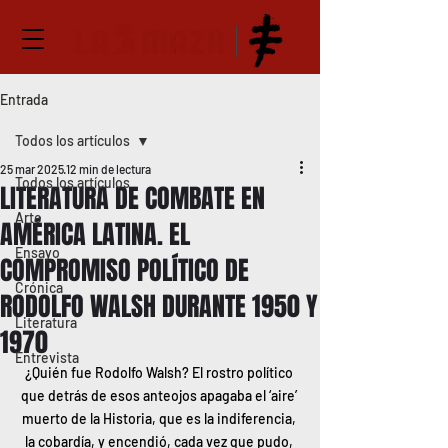
Entrada
Todos los artículos
25 mar 2025
12 min de lectura
Todos los artículos
LITERATURA DE COMBATE EN
Arte
AMÉRICA LATINA. EL
Ensayo
COMPROMISO POLÍTICO DE
Crónica
RODOLFO WALSH DURANTE 1950 Y
Literatura
1970
Entrevista
¿Quién fue Rodolfo Walsh? El rostro político 
que detrás de esos anteojos apagaba el ‘aire’ 
muerto de la Historia, que es la indiferencia, 
la cobardía, y encendió, cada vez que pudo, 