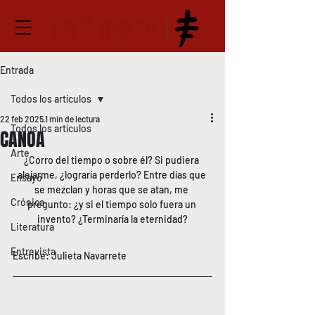
Entrada
Todos los artículos
22 feb 2025
1 min de lectura
Todos los artículos
CANOA
Arte
¿Corro del tiempo o sobre él? Si pudiera 
alejarme, ¿lograría perderlo? Entre días que 
Ensayo
se mezclan y horas que se atan, me 
Crónica
pregunto: ¿y si el tiempo solo fuera un 
invento? ¿Terminaría la eternidad?
Literatura
Entrevista
Escribe: Julieta Navarrete