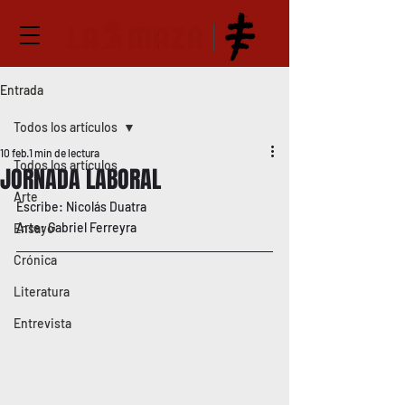
Entrada
Todos los artículos
10 feb
1 min de lectura
Todos los artículos
JORNADA LABORAL
Arte
Escribe: Nicolás Duatra
Arte: Gabriel Ferreyra
Ensayo
Crónica
Literatura
Entrevista