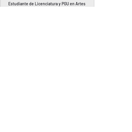
Estudiante de Licenciatura y PGU en Artes 
plásticas (UnCuyo).
Soy dibujante de lo que me sucede.
Poesía
Literatura
Entradas recientes
Ver todo