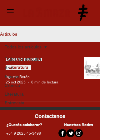
Articulos
Todos los artículos
Todos los artículos
LA MANO INVISIBLE
Literatura
Arte
Ensayo
Agustín Berón
25 oct 2025
8 min de lectura
Crónica
Literatura
Entrevista
Contactanos
¿Querés colaborar?
Nuestras Redes
+54 9 2625 45-3498