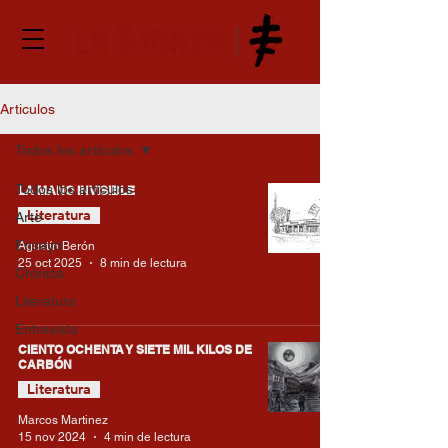
Articulos
Todos los artículos
Todos los artículos
LA MANO INVISIBLE
Literatura
Arte
Ensayo
Agustín Berón
25 oct 2025
8 min de lectura
Crónica
Literatura
Entrevista
CIENTO OCHENTA Y SIETE MIL KILOS DE
CARBÓN
Literatura
Marcos Martinez
15 nov 2024
4 min de lectura