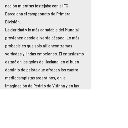
nación mientras festejaba con el FC 
Barcelona el campeonato de Primera 
División.
La claridad y lo más agradable del Mundial 
provienen desde el verde césped. Lo más 
probable es que solo allí encontremos 
verdades y lindas emociones. El entusiasmo 
estará en los goles de Haaland, en el buen 
dominio de pelota que ofrecen los cuatro 
mediocampistas argentinos, en la 
imaginación de Pedri o de Vitinha y en las 
gambetas que ofrezcan Yamal, Vinicius y 
alguno de los cuatro delanteros de Francia. 
Allí está la única fiesta mundialista. Solo 
dependemos de lo que suceda con la 
redonda en la cancha. Porque, como dijo 