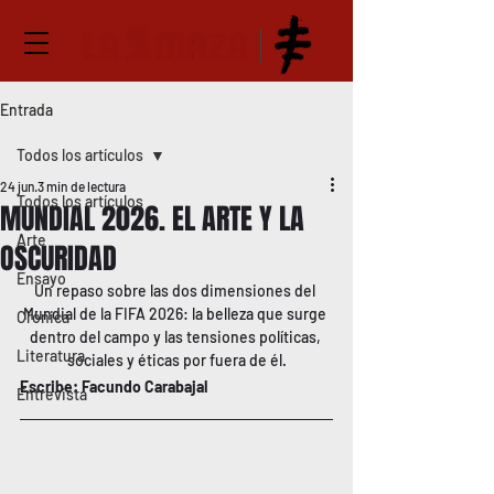
Entrada
Todos los artículos
24 jun
3 min de lectura
Todos los artículos
MUNDIAL 2026. EL ARTE Y LA
Arte
OSCURIDAD
Ensayo
Un repaso sobre las dos dimensiones del 
Mundial de la FIFA 2026: la belleza que surge 
Crónica
dentro del campo y las tensiones políticas, 
Literatura
sociales y éticas por fuera de él.
Escribe: Facundo Carabajal
Entrevista