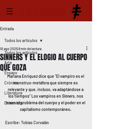
Entrada
Todos los artículos
10 ago 2025
9 min de lectura
Todos los artículos
SINNERS Y EL ELOGIO AL CUERPO
Arte
QUE GOZA
Ensayo
Mariana Enriquez dice que “El vampiro es el 
Crónica
monstruo-metáfora que siempre es 
relevante y que, incluso, va adaptándose a 
Literatura
los tiempos” 
Los vampiros en 
Sinners
,
nos 
traen el problema del cuerpo y el poder en el 
Entrevista
capitalismo contemporáneo. 
Escribe: Tobías Corvalán