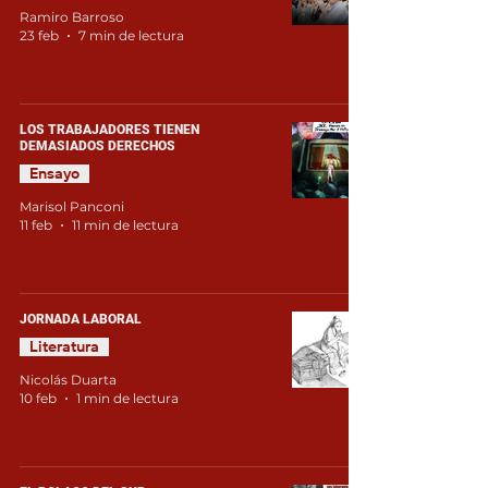
Ramiro Barroso
23 feb
7 min de lectura
LOS TRABAJADORES TIENEN
DEMASIADOS DERECHOS
Ensayo
Marisol Panconi
11 feb
11 min de lectura
JORNADA LABORAL
Literatura
Nicolás Duarta
10 feb
1 min de lectura