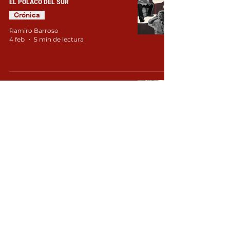
EL POLACO DEL SUR
Crónica
Ramiro Barroso
4 feb
5 min de lectura
INFORME SOBRE LA COYUNTURA
POLÍTICA ESTADOUNIDENSE
Ensayo
revista lamaza
27 ene
8 min de lectura
AGROECOLOGÍA VS AGROINDUSTRIA, UN
CAMBIO DE PARADIGMA OBLIGADO.
RESCATANDO EL CONCEPTO DEL “BUEN
VIVIR”
Ensayo
Fúlgida Truzzi