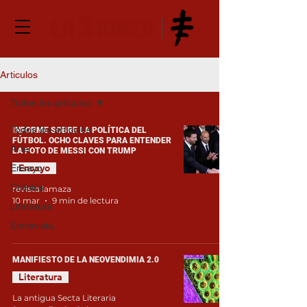
Articulos
Todos los artículos
Todos los artículos
INFORME SOBRE LA POLÍTICA DEL
FÚTBOL. OCHO CLAVES PARA ENTENDER
Arte
LA FOTO DE MESSI CON TRUMP
Ensayo
Ensayo
Crónica
revista lamaza
10 mar
9 min de lectura
Literatura
Entrevista
MANIFIESTO DE LA NEOVENDIMIA 2.0
Literatura
La antigua Secta Literaria